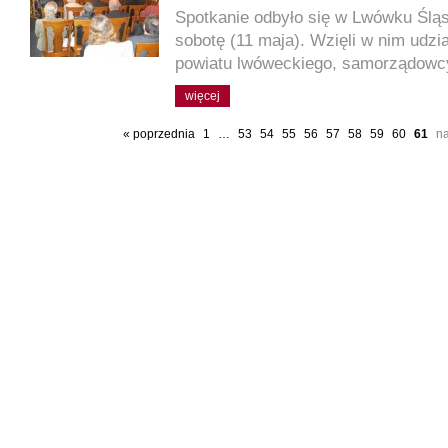
Spotkanie odbyło się w Lwówku Śląs
sobotę (11 maja). Wzięli w nim udzi
powiatu lwóweckiego, samorządowc
więcej
« poprzednia
1
…
53
54
55
56
57
58
59
60
61
n