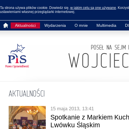
Ta strona używa plików cookie. Dowiedz się,
w jakim celu są one używane
. Korzys
ustawieniami własnej przeglądarki internetowej.
Aktualności
Wydarzenia
O mnie
Multimedia
D
AKTUALNOŚCI
15 maja 2013, 13:41
Spotkanie z Markiem Kuc
Lwówku Śląskim