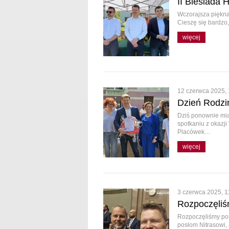
II Biesiada
Wczorajsza piękna
Cieszę się bardzo,
więcej
12 czerwca 2025, 
Dzień Rodzi
Dziś ponownie mi
spotkaniu z okazj
Placówek…
więcej
3 czerwca 2025, 1
Rozpoczęliś
Rozpoczęliśmy pos
posłom Nitrasowi, 