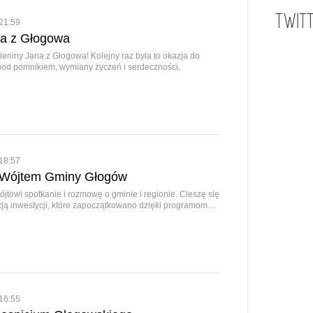
TWIT
21:59
na z Głogowa
ieniny Jana z Głogowa! Kolejny raz była to okazja do
pod pomnikiem, wymiany życzeń i serdeczności,
18:57
 Wójtem Gminy Głogów
jtowi spotkanie i rozmowę o gminie i regionie. Cieszę się
acją inwestycji, które zapoczątkowano dzięki programom…
16:55