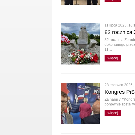
11 lipca 2025, 16:
82 rocznica 
82 rocznica Zbrod
dokonanego przez 
11…
więcej
28 czerwca 2025, 
Kongres PiS
Za nami 7 #Kongr
ponownie został w
więcej