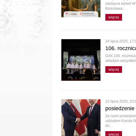
zdobycia tablet! W
Bolesława…
więcej
24 lipca 2025, 17:
106. rocznic
Dziś 106. rocznica
składam wszystki
więcej
22 lipca 2025, 22:
posiedzenie
Za nami posiedzen
udziałem Karola N
do…
więcej