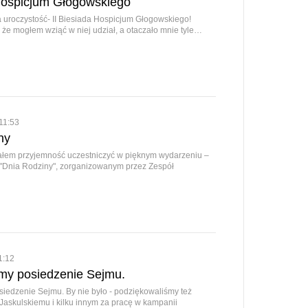
 Hospicjum Głogowskiego
 uroczystość- II Biesiada Hospicjum Głogowskiego!
 że mogłem wziąć w niej udział, a otaczało mnie tyle…
11:53
ny
ałem przyjemność uczestniczyć w pięknym wydarzeniu –
i "Dnia Rodziny", zorganizowanym przez Zespół
1:12
my posiedzenie Sejmu.
iedzenie Sejmu. By nie było - podziękowaliśmy też
Jaskulskiemu i kilku innym za pracę w kampanii