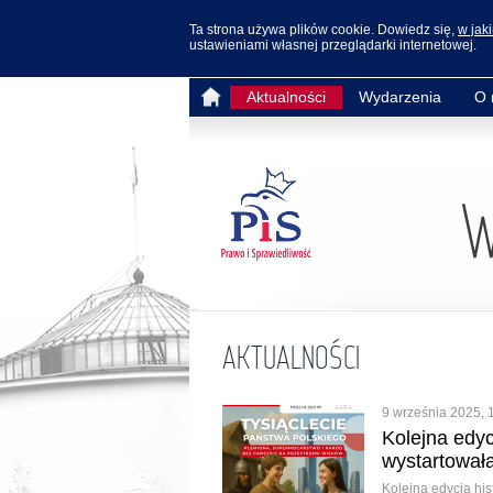
Ta strona używa plików cookie. Dowiedz się,
w jak
ustawieniami własnej przeglądarki internetowej.
Aktualności
Wydarzenia
O 
AKTUALNOŚCI
9 września 2025, 
Kolejna edyc
wystartowała
Kolejna edycja his