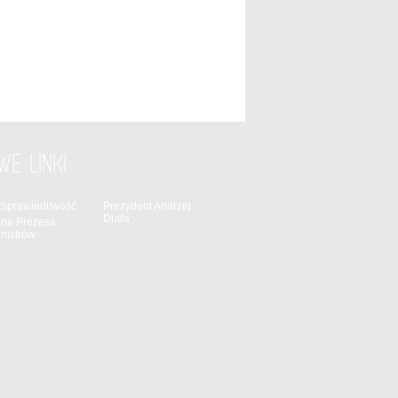
WE LINKI
 Sprawiedliwość
Prezydent Andrzej
Duda
ria Prezesa
nistrów