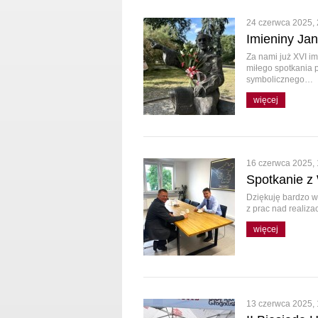
24 czerwca 2025, 
Imieniny Ja
Za nami już XVI im
miłego spotkania 
symbolicznego…
więcej
16 czerwca 2025, 
Spotkanie z
Dziękuję bardzo wó
z prac nad realiz
więcej
13 czerwca 2025, 