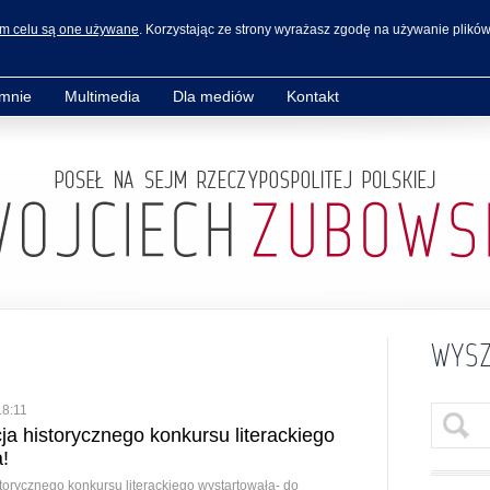
im celu są one używane
. Korzystając ze strony wyrażasz zgodę na używanie plików
mnie
Multimedia
Dla mediów
Kontakt
WYSZ
18:11
ja historycznego konkursu literackiego
!
torycznego konkursu literackiego wystartowała- do