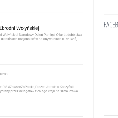
FACE
11
Zbrodni Wołyńskiej
ni Wołyńskiej Narodowy Dzień Pamięci Ofiar Ludobójstwa
ukraińskich nacjonalistów na obywatelach II RP Dziś,
18:00
esPiS #ZawszeZaPolską Prezes Jarosław Kaczyński
ybrany przez delegatów z całego kraju na szefa Prawa i…