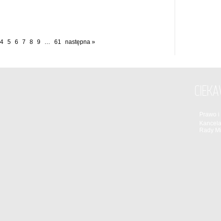
4
5
6
7
8
9
…
61
następna »
CIEKA
Prawo i
Kancela
Rady Mi