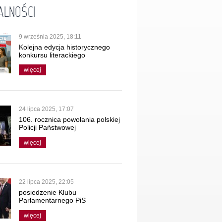
ALNOŚCI
9 września 2025, 18:11
Kolejna edycja historycznego
konkursu literackiego
wystartowała!
więcej
24 lipca 2025, 17:07
106. rocznica powołania polskiej
Policji Państwowej
więcej
22 lipca 2025, 22:05
posiedzenie Klubu
Parlamentarnego PiS
więcej