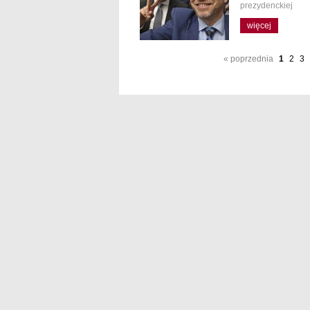
prezydenckiej
więcej
« poprzednia
1
2
3