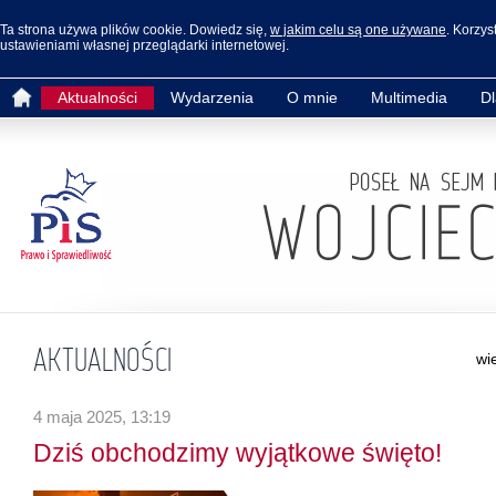
Ta strona używa plików cookie. Dowiedz się,
w jakim celu są one używane
. Korzys
ustawieniami własnej przeglądarki internetowej.
Aktualności
Wydarzenia
O mnie
Multimedia
D
AKTUALNOŚCI
wi
4 maja 2025, 13:19
Dziś obchodzimy wyjątkowe święto!