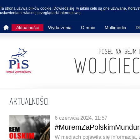
Ta strona używa plików cookie. Dowiedz się,
w jakim celu są one używane
. Korzys
ustawieniami własnej przeglądarki internetowej.
Aktualności
Wydarzenia
O mnie
Multimedia
D
AKTUALNOŚCI
6 czerwca 2024, 11:57
#MuremZaPolskimMundu
W mediach pojawiła się informacja, ż