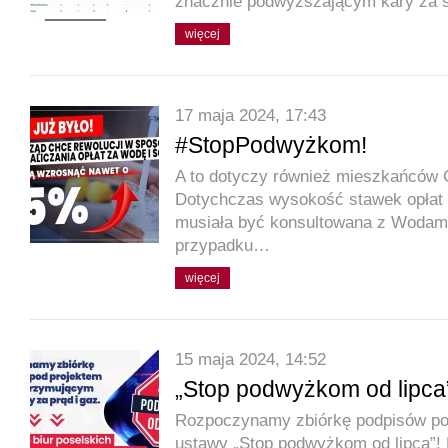
znacznie podwyższającym kary za 
więcej
17 maja 2024, 17:43
#StopPodwyżkom!
A to dotyczy również mieszkańców 
Dotychczas wysokość stawek opłat z
musiała być konsultowana z Wodami
przypadku…
więcej
15 maja 2024, 14:52
„Stop podwyżkom od lipca”
Rozpoczynamy zbiórkę podpisów po
ustawy „Stop podwyżkom od lipca”!