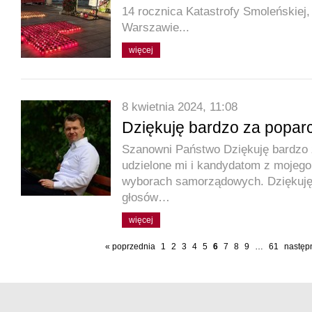
14 rocznica Katastrofy Smoleńskiej,
Warszawie...
więcej
8 kwietnia 2024, 11:08
Dziękuję bardzo za poparc
Szanowni Państwo Dziękuję bardzo 
udzielone mi i kandydatom z mojego
wyborach samorządowych. Dziękuję
głosów…
więcej
« poprzednia
1
2
3
4
5
6
7
8
9
…
61
następ