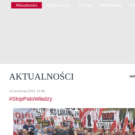
Aktualności
Wydarzenia
O mnie
Multimedia
D
AKTUALNOŚCI
wi
14 września 2024, 14:46
#StopPatoWładzy